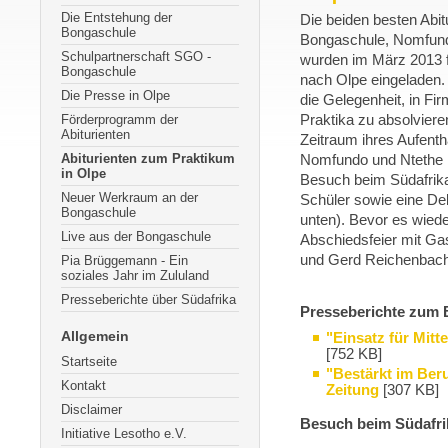
Die Entstehung der
Die beiden besten Abit
Bongaschule
Bongaschule, Nomfund
Schulpartnerschaft SGO -
wurden im März 2013 f
Bongaschule
nach Olpe eingeladen. 
Die Presse in Olpe
die Gelegenheit, in Fi
Förderprogramm der
Praktika zu absolviere
Abiturienten
Zeitraum ihres Aufenth
Abiturienten zum Praktikum
Nomfundo und Ntethe i
in Olpe
Besuch beim Südafrikan
Neuer Werkraum an der
Schüler sowie eine Del
Bongaschule
unten). Bevor es wiede
Live aus der Bongaschule
Abschiedsfeier mit Gas
und Gerd Reichenbach 
Pia Brüggemann - Ein
soziales Jahr im Zululand
Presseberichte über Südafrika
Presseberichte zum
Allgemein
"Einsatz für Mitt
[752 KB]
Startseite
"Bestärkt im Ber
Kontakt
Zeitung
[307 KB]
Disclaimer
Besuch beim Südafrik
Initiative Lesotho e.V.