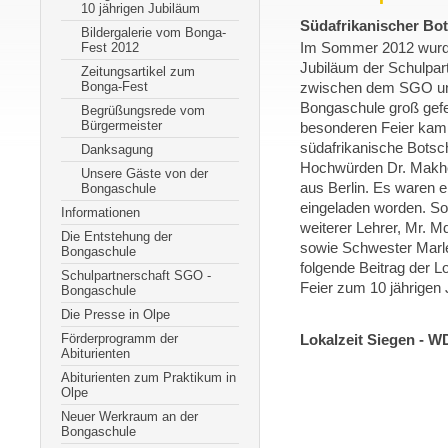
10 jährigen Jubiläum
Südafrikanischer Bot
Bildergalerie vom Bonga-
Fest 2012
Im Sommer 2012 wurde
Jubiläum der Schulpar
Zeitungsartikel zum
Bonga-Fest
zwischen dem SGO un
Bongaschule groß gefei
Begrüßungsrede vom
Bürgermeister
besonderen Feier kam
südafrikanische Botsch
Danksagung
Hochwürden Dr. Makhen
Unsere Gäste von der
aus Berlin. Es waren 
Bongaschule
eingeladen worden. So 
Informationen
weiterer Lehrer, Mr. M
Die Entstehung der
sowie Schwester Marle
Bongaschule
folgende Beitrag der L
Schulpartnerschaft SGO -
Feier zum 10 jährigen 
Bongaschule
Die Presse in Olpe
Förderprogramm der
Lokalzeit Siegen - 
Abiturienten
Abiturienten zum Praktikum in
Olpe
Neuer Werkraum an der
Bongaschule