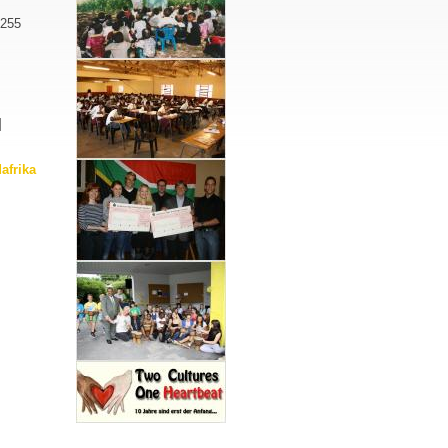
255
]
afrika