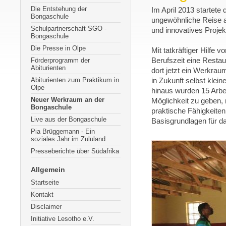
Die Entstehung der
Im April 2013 startet
Bongaschule
ungewöhnliche Reise a
Schulpartnerschaft SGO -
und innovatives Projek
Bongaschule
Die Presse in Olpe
Mit tatkräftiger Hilfe 
Förderprogramm der
Berufszeit eine Restau
Abiturienten
dort jetzt ein Werkrau
Abiturienten zum Praktikum in
in Zukunft selbst klei
Olpe
hinaus wurden 15 Arbe
Neuer Werkraum an der
Möglichkeit zu geben,
Bongaschule
praktische Fähigkeiten
Live aus der Bongaschule
Basisgrundlagen für d
Pia Brüggemann - Ein
soziales Jahr im Zululand
Presseberichte über Südafrika
Allgemein
Startseite
Kontakt
Disclaimer
Initiative Lesotho e.V.