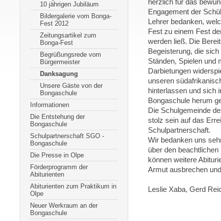
herzlich für das bewu
10 jährigen Jubiläum
Engagement der Schüle
Bildergalerie vom Bonga-
Lehrer bedanken, wel
Fest 2012
Fest zu einem Fest de
Zeitungsartikel zum
werden ließ. Die Bereit
Bonga-Fest
Begeisterung, die sich 
Begrüßungsrede vom
Ständen, Spielen und 
Bürgermeister
Darbietungen widerspi
Danksagung
unseren südafrikanisc
Unsere Gäste von der
hinterlassen und sich 
Bongaschule
Bongaschule herum g
Informationen
Die Schulgemeinde de
Die Entstehung der
stolz sein auf das Erre
Bongaschule
Schulpartnerschaft.
Schulpartnerschaft SGO -
Wir bedanken uns sehr
Bongaschule
über den beachtlichen 
Die Presse in Olpe
können weitere Abitur
Förderprogramm der
Armut ausbrechen und 
Abiturienten
Abiturienten zum Praktikum in
Leslie Xaba, Gerd Re
Olpe
Neuer Werkraum an der
Bongaschule