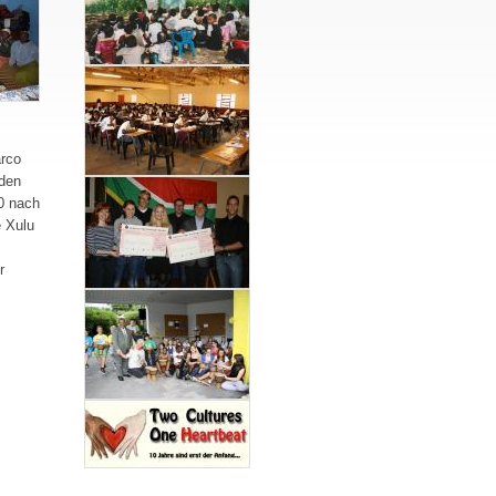
rco
iden
0 nach
e Xulu
r